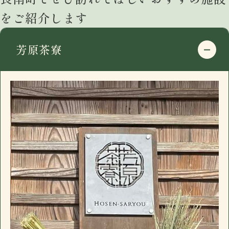
千葉県長生郡長南町千田227
をご紹介します
google mapで開く
電話番号
0475-46-2200
芳原茶寮
住所
〒297-0115
営業日時
17:30 - 00:00 月曜定休
千葉県長生郡長南町千田227
駐車場
有
google mapで開く
おすすめ
電話番号
0475-46-2200
長南町千田の「イザカヤ」です。カウンター7
住所
〒297-0115
営業日時
17:30 - 00:00 月曜定休
席、小上がり4名×3、禁煙個室6名一室(個室
千葉県長生郡長南町千田227
駐車場
有
のみお子様入店可能)。ドリンクメニュー、フ
google mapで開く
おすすめ
ードメニューに加え日替わり黒板メニューが
電話番号
0475-46-2200
ございます。
長南町千田の「イザカヤ」です。カウンター7
住所
〒297-0115
営業日時
17:30 - 00:00 月曜定休
席、小上がり4名×3、禁煙個室6名一室(個室
千葉県長生郡長南町千田227
駐車場
有
のみお子様入店可能)。ドリンクメニュー、フ
google mapで開く
おすすめ
ードメニューに加え日替わり黒板メニューが