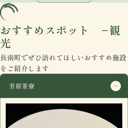
おすすめスポット −観
光
住所
〒297-0115
長南町でぜひ訪れてほしいおすすめ施設
千葉県長生郡長南町千田227
をご紹介します
google mapで開く
電話番号
0475-46-2200
芳原茶寮
住所
〒297-0115
営業日時
17:30 - 00:00 月曜定休
千葉県長生郡長南町千田227
駐車場
有
google mapで開く
おすすめ
電話番号
0475-46-2200
長南町千田の「イザカヤ」です。カウンター7
住所
〒297-0115
営業日時
17:30 - 00:00 月曜定休