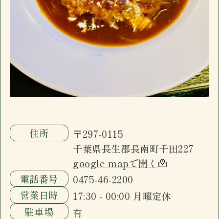
駐車場
有
のみお子様入店可能)。ドリンクメニュー、フ
おすすめ
ードメニューに加え日替わり黒板メニューが
ございます。
長南町千田の「イザカヤ」です。カウンター7
席、小上がり4名×3、禁煙個室6名一室(個室
のみお子様入店可能)。ドリンクメニュー、フ
ードメニューに加え日替わり黒板メニューが
ございます。
住所
〒297-0115
千葉県長生郡長南町千田227
google mapで開く
電話番号
0475-46-2200
営業日時
17:30 - 00:00 月曜定休
駐車場
有