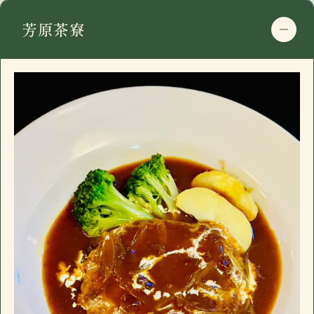
電話番号
0475-46-2200
芳原茶寮
住所
〒297-0115
営業日時
17:30 - 00:00 月曜定休
千葉県長生郡長南町千田227
駐車場
有
google mapで開く
おすすめ
電話番号
0475-46-2200
長南町千田の「イザカヤ」です。カウンター7
住所
〒297-0115
営業日時
17:30 - 00:00 月曜定休
席、小上がり4名×3、禁煙個室6名一室(個室
千葉県長生郡長南町千田227
駐車場
有
のみお子様入店可能)。ドリンクメニュー、フ
google mapで開く
おすすめ
ードメニューに加え日替わり黒板メニューが
電話番号
0475-46-2200
ございます。
長南町千田の「イザカヤ」です。カウンター7
住所
〒297-0115
営業日時
17:30 - 00:00 月曜定休
席、小上がり4名×3、禁煙個室6名一室(個室
千葉県長生郡長南町千田227
駐車場
有
のみお子様入店可能)。ドリンクメニュー、フ
google mapで開く
おすすめ
ードメニューに加え日替わり黒板メニューが
電話番号
0475-46-2200
ございます。
長南町千田の「イザカヤ」です。カウンター7
営業日時
17:30 - 00:00 月曜定休
席、小上がり4名×3、禁煙個室6名一室(個室