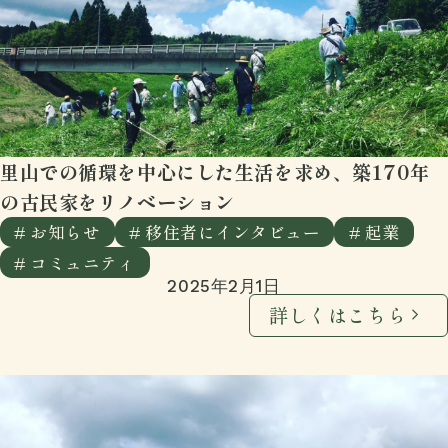
里山での循環を中心にした生活を求め、築170年
の古民家をリノベーション
# お知らせ
# 移住者にインタビュー
# 起業
# コミュニティ
2025年2月1日
詳しくはこちら