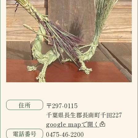
電話番号
0475-46-2200
ございます。
長南町千田の「イザカヤ」です。カウンター7
営業日時
17:30 - 00:00 月曜定休
席、小上がり4名×3、禁煙個室6名一室(個室
駐車場
有
のみお子様入店可能)。ドリンクメニュー、フ
おすすめ
ードメニューに加え日替わり黒板メニューが
ございます。
長南町千田の「イザカヤ」です。カウンター7
席、小上がり4名×3、禁煙個室6名一室(個室
のみお子様入店可能)。ドリンクメニュー、フ
ードメニューに加え日替わり黒板メニューが
ございます。
住所
〒297-0115
千葉県長生郡長南町千田227
google mapで開く
電話番号
0475-46-2200