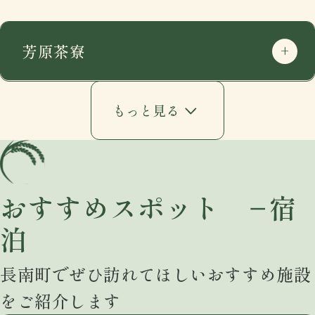
芳原茶寮
もっと見る
おすすめスポット −宿
泊
住所
〒297-0115
長南町でぜひ訪れてほしいおすすめ施設
千葉県長生郡長南町千田227
をご紹介します
google mapで開く