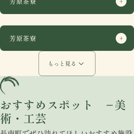
芳原茶寮
芳原茶寮
もっと見る
おすすめスポット −美
術・工芸
住所
〒297-0115
長南町でぜひ訪れてほしいおすすめ施設