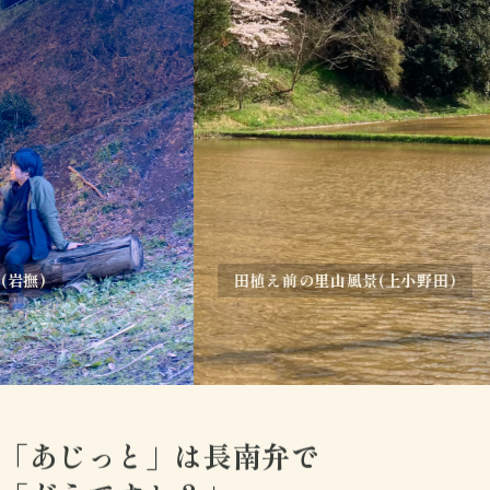
田植え前の里山風景(上小野田)
「あじっと」は長南弁で