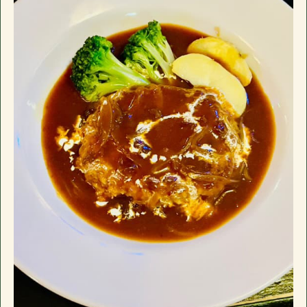
席、小上がり4名×3、禁煙個室6名一室(個室
千葉県長生郡長南町千田227
駐車場
有
のみお子様入店可能)。ドリンクメニュー、フ
google mapで開く
おすすめ
ードメニューに加え日替わり黒板メニューが
電話番号
0475-46-2200
ございます。
長南町千田の「イザカヤ」です。カウンター7
住所
〒297-0115
営業日時
17:30 - 00:00 月曜定休
席、小上がり4名×3、禁煙個室6名一室(個室
千葉県長生郡長南町千田227
駐車場
有
のみお子様入店可能)。ドリンクメニュー、フ
google mapで開く
おすすめ
ードメニューに加え日替わり黒板メニューが
電話番号
0475-46-2200
ございます。
長南町千田の「イザカヤ」です。カウンター7
営業日時
17:30 - 00:00 月曜定休
席、小上がり4名×3、禁煙個室6名一室(個室
駐車場
有
のみお子様入店可能)。ドリンクメニュー、フ
おすすめ
ードメニューに加え日替わり黒板メニューが
ございます。
長南町千田の「イザカヤ」です。カウンター7
席、小上がり4名×3、禁煙個室6名一室(個室
のみお子様入店可能)。ドリンクメニュー、フ
ードメニューに加え日替わり黒板メニューが