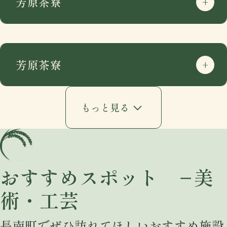
芳原茶寮
芳原茶寮
もっと見る
おすすめスポット −美
術・工芸
住所
〒297-0115
長南町でぜひ訪れてほしいおすすめ施設