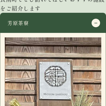
千葉県長生郡長南町千田227
をご紹介します
google mapで開く
電話番号
0475-46-2200
芳原茶寮
住所
〒297-0115
営業日時
17:30 - 00:00 月曜定休
千葉県長生郡長南町千田227
駐車場
有
google mapで開く
おすすめ
電話番号
0475-46-2200
長南町千田の「イザカヤ」です。カウンター7
住所
〒297-0115
営業日時
17:30 - 00:00 月曜定休
席、小上がり4名×3、禁煙個室6名一室(個室
千葉県長生郡長南町千田227
駐車場
有
のみお子様入店可能)。ドリンクメニュー、フ
google mapで開く
おすすめ
ードメニューに加え日替わり黒板メニューが
電話番号
0475-46-2200
ございます。
長南町千田の「イザカヤ」です。カウンター7
住所
〒297-0115
営業日時
17:30 - 00:00 月曜定休
席、小上がり4名×3、禁煙個室6名一室(個室
千葉県長生郡長南町千田227
駐車場
有
のみお子様入店可能)。ドリンクメニュー、フ
google mapで開く
おすすめ
ードメニューに加え日替わり黒板メニューが