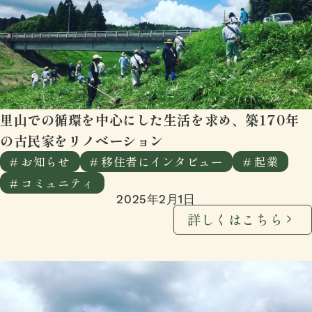
里山での循環を中心にした生活を求め、築170年
の古民家をリノベーション
# お知らせ
# 移住者にインタビュー
# 起業
# コミュニティ
2025年2月1日
詳しくはこちら