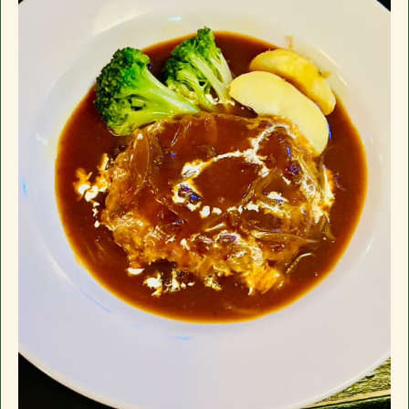
席、小上がり4名×3、禁煙個室6名一室(個室
千葉県長生郡長南町千田227
駐車場
有
のみお子様入店可能)。ドリンクメニュー、フ
google mapで開く
おすすめ
ードメニューに加え日替わり黒板メニューが
電話番号
0475-46-2200
ございます。
長南町千田の「イザカヤ」です。カウンター7
住所
〒297-0115
営業日時
17:30 - 00:00 月曜定休
席、小上がり4名×3、禁煙個室6名一室(個室
千葉県長生郡長南町千田227
駐車場
有
のみお子様入店可能)。ドリンクメニュー、フ
google mapで開く
おすすめ
ードメニューに加え日替わり黒板メニューが
電話番号
0475-46-2200
ございます。
長南町千田の「イザカヤ」です。カウンター7
営業日時
17:30 - 00:00 月曜定休
席、小上がり4名×3、禁煙個室6名一室(個室
駐車場
有
のみお子様入店可能)。ドリンクメニュー、フ
おすすめ
ードメニューに加え日替わり黒板メニューが
ございます。
長南町千田の「イザカヤ」です。カウンター7
席、小上がり4名×3、禁煙個室6名一室(個室
のみお子様入店可能)。ドリンクメニュー、フ
ードメニューに加え日替わり黒板メニューが