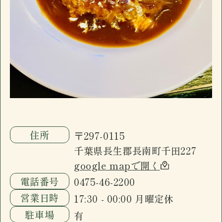
駐車場
有
のみお子様入店可能)。ドリンクメニュー、フ
おすすめ
ードメニューに加え日替わり黒板メニューが
ございます。
長南町千田の「イザカヤ」です。カウンター7
席、小上がり4名×3、禁煙個室6名一室(個室
のみお子様入店可能)。ドリンクメニュー、フ
ードメニューに加え日替わり黒板メニューが
ございます。
住所
〒297-0115
千葉県長生郡長南町千田227
google mapで開く
電話番号
0475-46-2200
営業日時
17:30 - 00:00 月曜定休
駐車場
有