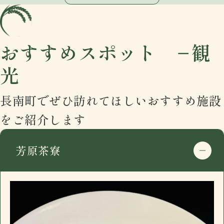
おすすめスポット −観
光
住所
〒297-0115
長南町でぜひ訪れてほしいおすすめ施設
千葉県長生郡長南町千田227
をご紹介します
google mapで開く
電話番号
0475-46-2200
芳原茶寮
住所
〒297-0115
営業日時
17:30 - 00:00 月曜定休
千葉県長生郡長南町千田227
駐車場
有
google mapで開く
おすすめ
電話番号
0475-46-2200
長南町千田の「イザカヤ」です。カウンター7
住所
〒297-0115
営業日時
17:30 - 00:00 月曜定休