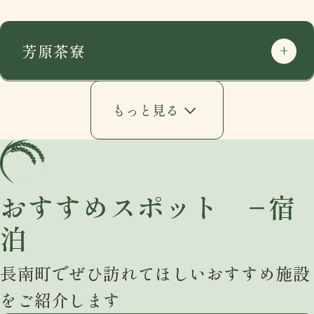
芳原茶寮
もっと見る
おすすめスポット −宿
泊
住所
〒297-0115
長南町でぜひ訪れてほしいおすすめ施設
千葉県長生郡長南町千田227
をご紹介します
google mapで開く