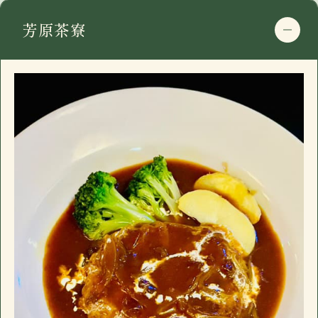
電話番号
0475-46-2200
芳原茶寮
住所
〒297-0115
営業日時
17:30 - 00:00 月曜定休
千葉県長生郡長南町千田227
駐車場
有
google mapで開く
おすすめ
電話番号
0475-46-2200
長南町千田の「イザカヤ」です。カウンター7
住所
〒297-0115
営業日時
17:30 - 00:00 月曜定休
席、小上がり4名×3、禁煙個室6名一室(個室
千葉県長生郡長南町千田227
駐車場
有
のみお子様入店可能)。ドリンクメニュー、フ
google mapで開く
おすすめ
ードメニューに加え日替わり黒板メニューが
電話番号
0475-46-2200
ございます。
長南町千田の「イザカヤ」です。カウンター7
住所
〒297-0115
営業日時
17:30 - 00:00 月曜定休
席、小上がり4名×3、禁煙個室6名一室(個室
千葉県長生郡長南町千田227
駐車場
有
のみお子様入店可能)。ドリンクメニュー、フ
google mapで開く
おすすめ
ードメニューに加え日替わり黒板メニューが
電話番号
0475-46-2200
ございます。
長南町千田の「イザカヤ」です。カウンター7
営業日時
17:30 - 00:00 月曜定休
席、小上がり4名×3、禁煙個室6名一室(個室