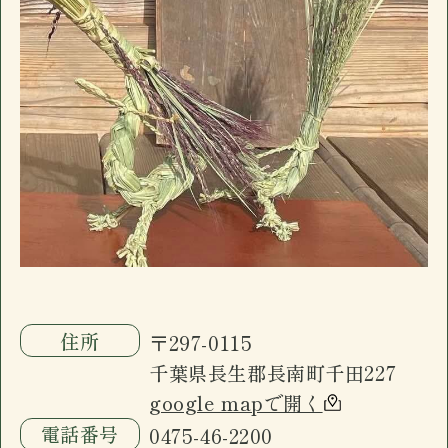
電話番号
0475-46-2200
ございます。
長南町千田の「イザカヤ」です。カウンター7
営業日時
17:30 - 00:00 月曜定休
席、小上がり4名×3、禁煙個室6名一室(個室
駐車場
有
のみお子様入店可能)。ドリンクメニュー、フ
おすすめ
ードメニューに加え日替わり黒板メニューが
ございます。
長南町千田の「イザカヤ」です。カウンター7
席、小上がり4名×3、禁煙個室6名一室(個室
のみお子様入店可能)。ドリンクメニュー、フ
ードメニューに加え日替わり黒板メニューが
ございます。
住所
〒297-0115
千葉県長生郡長南町千田227
google mapで開く
電話番号
0475-46-2200