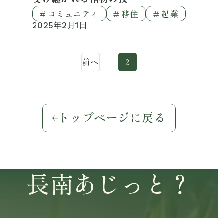
# コミュニティ
# 移住
# 起業
2025年2月1日
前へ
1
2
トップページに戻る
長南あじっと？