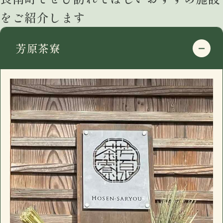
千葉県長生郡長南町千田227
をご紹介します
google mapで開く
電話番号
0475-46-2200
芳原茶寮
住所
〒297-0115
営業日時
17:30 - 00:00 月曜定休
千葉県長生郡長南町千田227
駐車場
有
google mapで開く
おすすめ
電話番号
0475-46-2200
長南町千田の「イザカヤ」です。カウンター7
住所
〒297-0115
営業日時
17:30 - 00:00 月曜定休
席、小上がり4名×3、禁煙個室6名一室(個室
千葉県長生郡長南町千田227
駐車場
有
のみお子様入店可能)。ドリンクメニュー、フ
google mapで開く
おすすめ
ードメニューに加え日替わり黒板メニューが
電話番号
0475-46-2200
ございます。
長南町千田の「イザカヤ」です。カウンター7
住所
〒297-0115
営業日時
17:30 - 00:00 月曜定休
席、小上がり4名×3、禁煙個室6名一室(個室
千葉県長生郡長南町千田227
駐車場
有
のみお子様入店可能)。ドリンクメニュー、フ
google mapで開く
おすすめ
ードメニューに加え日替わり黒板メニューが