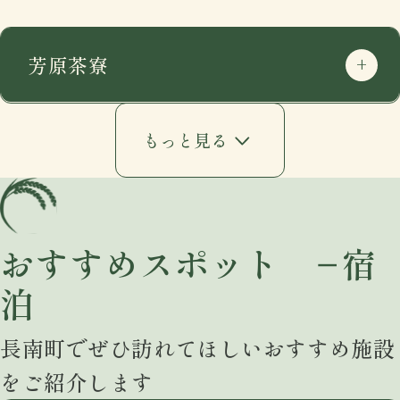
芳原茶寮
もっと見る
おすすめスポット −宿
泊
住所
〒297-0115
長南町でぜひ訪れてほしいおすすめ施設
千葉県長生郡長南町千田227
をご紹介します
google mapで開く