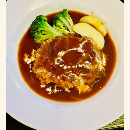
席、小上がり4名×3、禁煙個室6名一室(個室
千葉県長生郡長南町千田227
駐車場
有
のみお子様入店可能)。ドリンクメニュー、フ
google mapで開く
おすすめ
ードメニューに加え日替わり黒板メニューが
電話番号
0475-46-2200
ございます。
長南町千田の「イザカヤ」です。カウンター7
住所
〒297-0115
営業日時
17:30 - 00:00 月曜定休
席、小上がり4名×3、禁煙個室6名一室(個室
千葉県長生郡長南町千田227
駐車場
有
のみお子様入店可能)。ドリンクメニュー、フ
google mapで開く
おすすめ
ードメニューに加え日替わり黒板メニューが
電話番号
0475-46-2200
ございます。
長南町千田の「イザカヤ」です。カウンター7
営業日時
17:30 - 00:00 月曜定休
席、小上がり4名×3、禁煙個室6名一室(個室
駐車場
有
のみお子様入店可能)。ドリンクメニュー、フ
おすすめ
ードメニューに加え日替わり黒板メニューが
ございます。
長南町千田の「イザカヤ」です。カウンター7
席、小上がり4名×3、禁煙個室6名一室(個室
のみお子様入店可能)。ドリンクメニュー、フ
ードメニューに加え日替わり黒板メニューが