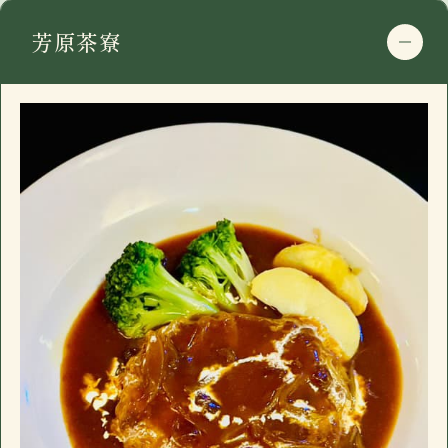
電話番号
0475-46-2200
芳原茶寮
住所
〒297-0115
営業日時
17:30 - 00:00 月曜定休
千葉県長生郡長南町千田227
駐車場
有
google mapで開く
おすすめ
電話番号
0475-46-2200
長南町千田の「イザカヤ」です。カウンター7
住所
〒297-0115
営業日時
17:30 - 00:00 月曜定休
席、小上がり4名×3、禁煙個室6名一室(個室
千葉県長生郡長南町千田227
駐車場
有
のみお子様入店可能)。ドリンクメニュー、フ
google mapで開く
おすすめ
ードメニューに加え日替わり黒板メニューが
電話番号
0475-46-2200
ございます。
長南町千田の「イザカヤ」です。カウンター7
住所
〒297-0115
営業日時
17:30 - 00:00 月曜定休
席、小上がり4名×3、禁煙個室6名一室(個室
千葉県長生郡長南町千田227
駐車場
有
のみお子様入店可能)。ドリンクメニュー、フ
google mapで開く
おすすめ
ードメニューに加え日替わり黒板メニューが
電話番号
0475-46-2200
ございます。
長南町千田の「イザカヤ」です。カウンター7
営業日時
17:30 - 00:00 月曜定休
席、小上がり4名×3、禁煙個室6名一室(個室