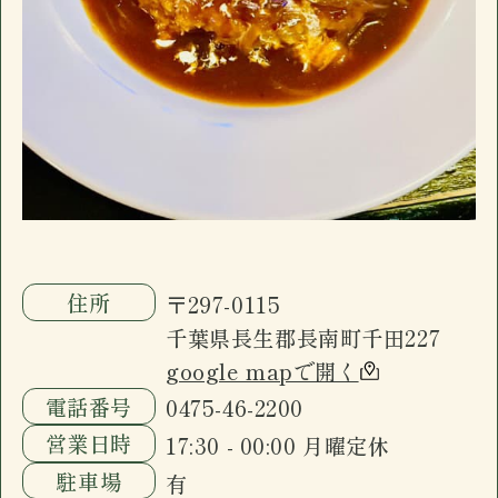
駐車場
有
のみお子様入店可能)。ドリンクメニュー、フ
おすすめ
ードメニューに加え日替わり黒板メニューが
ございます。
長南町千田の「イザカヤ」です。カウンター7
席、小上がり4名×3、禁煙個室6名一室(個室
のみお子様入店可能)。ドリンクメニュー、フ
ードメニューに加え日替わり黒板メニューが
ございます。
住所
〒297-0115
千葉県長生郡長南町千田227
google mapで開く
電話番号
0475-46-2200
営業日時
17:30 - 00:00 月曜定休
駐車場
有