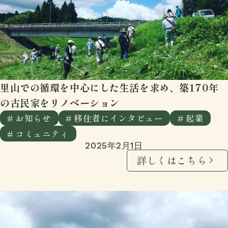
里山での循環を中心にした生活を求め、築170年
の古民家をリノベーション
# お知らせ
# 移住者にインタビュー
# 起業
# コミュニティ
2025年2月1日
詳しくはこちら