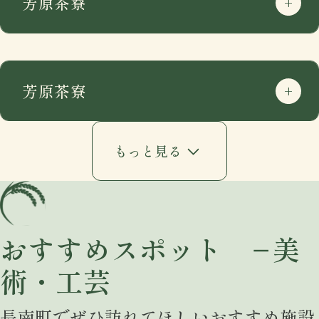
芳原茶寮
芳原茶寮
もっと見る
おすすめスポット −美
術・工芸
住所
〒297-0115
長南町でぜひ訪れてほしいおすすめ施設