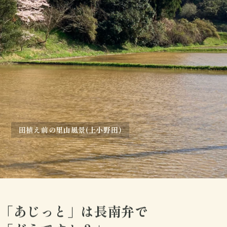
里山に降り注ぐ天の川(山内)
「あじっと」は長南弁で