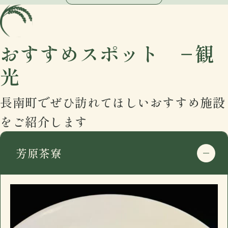
おすすめスポット −観
光
住所
〒297-0115
長南町でぜひ訪れてほしいおすすめ施設
千葉県長生郡長南町千田227
をご紹介します
google mapで開く
電話番号
0475-46-2200
芳原茶寮
住所
〒297-0115
営業日時
17:30 - 00:00 月曜定休
千葉県長生郡長南町千田227
駐車場
有
google mapで開く
おすすめ
電話番号
0475-46-2200
長南町千田の「イザカヤ」です。カウンター7
住所
〒297-0115
営業日時
17:30 - 00:00 月曜定休