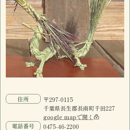
電話番号
0475-46-2200
ございます。
長南町千田の「イザカヤ」です。カウンター7
営業日時
17:30 - 00:00 月曜定休
席、小上がり4名×3、禁煙個室6名一室(個室
駐車場
有
のみお子様入店可能)。ドリンクメニュー、フ
おすすめ
ードメニューに加え日替わり黒板メニューが
ございます。
長南町千田の「イザカヤ」です。カウンター7
席、小上がり4名×3、禁煙個室6名一室(個室
のみお子様入店可能)。ドリンクメニュー、フ
ードメニューに加え日替わり黒板メニューが
ございます。
住所
〒297-0115
千葉県長生郡長南町千田227
google mapで開く
電話番号
0475-46-2200